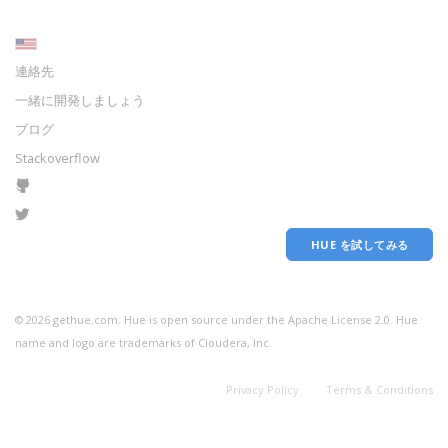
連絡先
一緒に開発しましょう
ブログ
Stackoverflow
HUE を試してみる
©
2026
gethue.com. Hue is open source under the Apache License 2.0. Hue
name and logo are trademarks of Cloudera, Inc.
Privacy Policy
Terms & Conditions