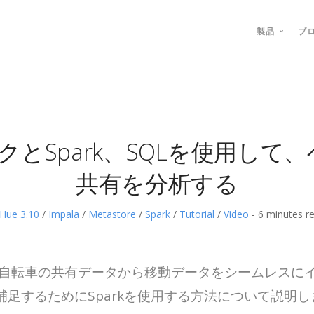
製品
ブ
ユーザ
管理者
デベロ
ックとSpark、SQLを使用し
共有を分析する
Hue 3.10
/
Impala
/
Metastore
/
Spark
/
Tutorial
/
Video
-
6 minutes r
自転車の共有データから移動データをシームレスに
足するためにSparkを使用する方法について説明し